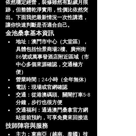
依然穩定經營，裝修雖然有點歲月痕
跡，但整體乾淨實用，性價比依然突
出。下面我把最新情況一次性講透，
讓你快速判斷是否適合自己。
金池桑拿基本資訊
地址
：澳門市中心（大堂區），
具體包括怡景商場2樓、廣州街
86號或萬事發酒店附近區域（市
中心多個來源確認，交通極方
便）
營業時間
：24小時（全年無休）
電話
：現場或官網確認
交通
：從港澳碼頭、關閘打車5-8
分鐘，步行也很方便
交通福利
：通過澳門桑拿官方網
站提前預約，可享
免費來回接送
技師陣容與服務
主力
：東南亞（越南、泰國）技