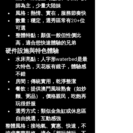
師為主，少量大陸妹
風格
：熱情、實在，服務節奏快
數量
：穩定，選秀區常有20+位
可選
整體特點
：顏值一般但性價比
高，適合想快速體驗的兄弟
硬件設施與特色體驗
水床亮點
：人字形waterbed是最
大特色，天花板有鏡子，體驗感
不錯
房間
：傳統實用，乾淨整潔
餐飲
：提供澳門風味熟食（如炒
麵、粥品），價格親民，吃飽再
玩很舒服
選秀方式
：類似金魚缸或休息區
自由挑選，互動感強
整體風格
：接地氣、實惠、快速，不