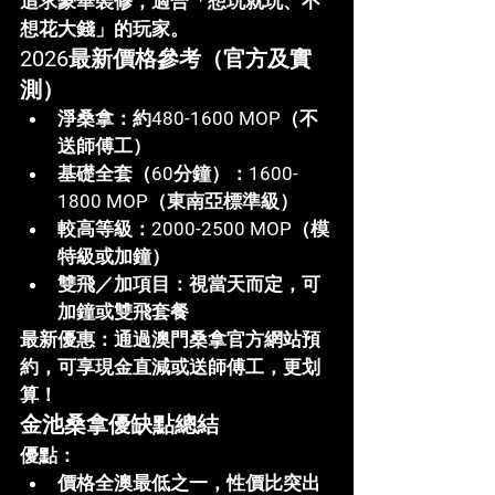
追求豪華裝修，適合「想玩就玩、不
想花大錢」的玩家。
2026最新價格參考（官方及實
測）
淨桑拿
：約480-1600 MOP（不
送師傅工）
基礎全套（60分鐘）
：1600-
1800 MOP（東南亞標準級）
較高等級
：2000-2500 MOP（模
特級或加鐘）
雙飛／加項目
：視當天而定，可
加鐘或雙飛套餐
最新優惠
：通過澳門桑拿官方網站預
約，可享現金直減或送師傅工，更划
算！
金池桑拿優缺點總結
優點
：
價格全澳最低之一，性價比突出