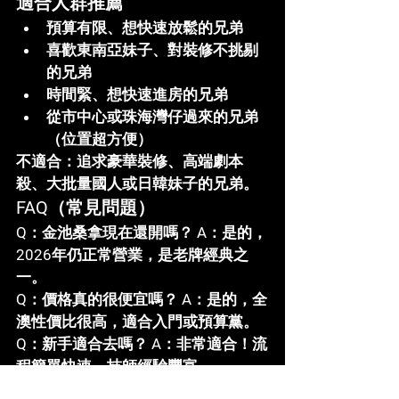
適合人群推薦
預算有限、想快速放鬆的兄弟
喜歡東南亞妹子、對裝修不挑剔
的兄弟
時間緊、想快速進房的兄弟
從市中心或珠海灣仔過來的兄弟
（位置超方便）
不適合
：追求豪華裝修、高端劇本
殺、大批量國人或日韓妹子的兄弟。
FAQ（常見問題）
Q：金池桑拿現在還開嗎？
 A：是的，
2026年仍正常營業，是老牌經典之
一。
Q：價格真的很便宜嗎？
 A：是的，全
澳性價比很高，適合入門或預算黨。
Q：新手適合去嗎？
 A：非常適合！流
程簡單快速，技師經驗豐富。
Q：怎麼預約最划算？
 A：通過澳門桑