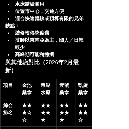
水床體驗實用
位置市中心，交通方便
適合快速體驗或預算有限的兄弟
缺點
：
裝修較傳統偏舊
技師以東南亞為主，國人／日韓
較少
高峰期可能稍擁擠
與其他店對比（2026年2月最
新）
項目
金池
帝湖
壹號
凱旋
桑拿
水療
桑拿
桑拿
綜合
★★
★★
★★
★★
排名
★☆
★★
★★
★★
☆
★
★
☆