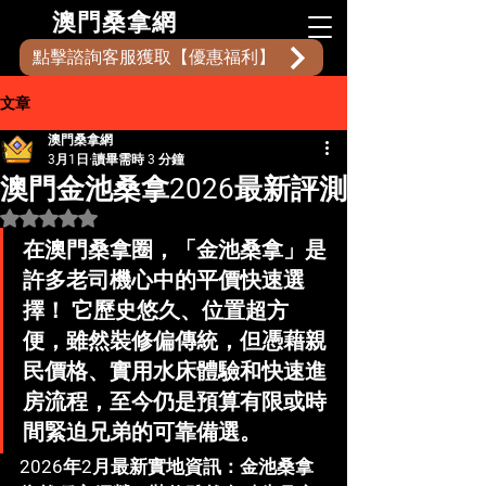
​澳門桑拿網
點擊諮詢客服獲取【優惠福利】
文章
澳門桑拿網
3月1日
讀畢需時 3 分鐘
澳門金池桑拿2026最新評測
評等為 NaN（最高為 5 顆星）。
在澳門桑拿圈，「
金池桑拿
」是
許多老司機心中的
平價快速選
擇
！ 它歷史悠久、位置超方
便，雖然裝修偏傳統，但憑藉
親
民價格
、
實用水床體驗
和
快速進
房流程
，至今仍是預算有限或時
間緊迫兄弟的可靠備選。
2026年2月最新實地資訊：金池桑拿