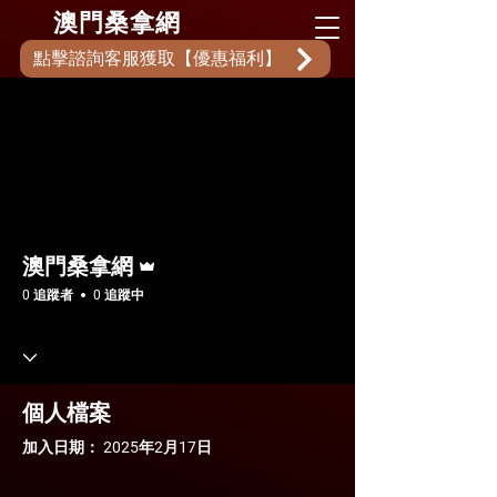
​澳門桑拿網
點擊諮詢客服獲取【優惠福利】
更多動作
追蹤
管理員
澳門桑拿網
0 追蹤者
0 追蹤中
個人檔案
加入日期： 2025年2月17日