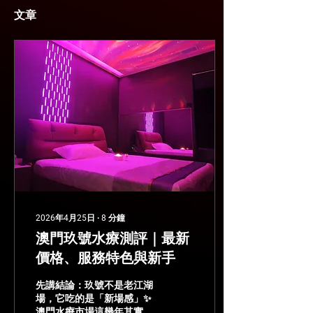
文章
2026年4月25日
∙
8
分鐘
澳門玖號水療測評｜最新
價格、服務特色與新手
先講結論：玖號不是老江湖
場，它吃的是「新場感」✨
澳門水療市場這幾年其實很