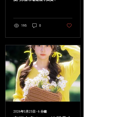
卷。老牌場有老牌場的熟
客，新場如果沒有記憶點，
很容易開一陣子就沒聲音。
玖號水療 No.9 Spa 這家比
較不一樣。它不是那種靠老
195
0
玩家口碑慢慢養出來的場，
而是從一開始就很明確地打
出 新裝修、舞台感、現代會
所風、價格分層清楚 這幾張
牌。 一句話形容玖號： 它
不是最老練的場，但確實是
近期比較有新鮮感的一家澳
門水療。 如果你已經去過壹
號、帝湖、豪門這類老牌熱
門場，想換一個新口味，玖
號值得列入行程；但如果你
只追求最低價，或者只想找
一間流程已經磨到非常熟的
老場，那就要先把期待放
準。 玖號水療第一印象：它
更像「新派夜場感水療」🎭
玖號最容易讓人記住的，不
2026年3月25日
∙
6
分鐘
是傳統桑拿那種老派厚重