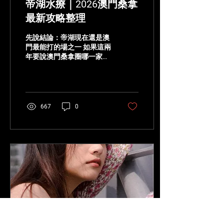
帝湖水療｜2026澳門桑拿
感，而是它明顯想做出 年輕
化、燈光感、舞台感。 有些
最新攻略整理
老場給人的感覺是「熟門熟
路」，玖號給人的感覺則更
先說結論：帝湖現在還是澳
像： 新開場，裝修感更明顯
門最能打的場之一 如果這兩
燈光和舞台視覺比較有記憶
年要說澳門桑拿圈哪一家場
點 價格表做得清楚，分類直
子崛起得最快，帝湖水療基
觀 比較適合第一次看新場的
本就是公認答案。這家場子
人理解 這類場子的好處是：
自從 2024 年 10 月整頓回歸
第一次進去不會覺得太舊、
之後，整體狀態可以說是直
太悶、太難懂。 但它的另一
接換了一個等級。 不管是技
667
0
面也要講清楚：新場最大優
師質量、服務流程、玩法細
勢是新鮮感，最大考驗是穩
分，還是整體完成度，帝湖
定度。服務流程、出勤...
這兩年的提升都非常明顯。
到了 2026 年，它已經不是
單純的黑馬，而是穩穩站進
了澳門一線場的核心位置。
如果要用一句話去概括帝湖
現在的市場地位，那大概就
是： 👉 綜合實力最強的一
線場之一。 市場定位：帝湖
的優勢不是單點，是整體太
完整 很多場子都有自己的賣