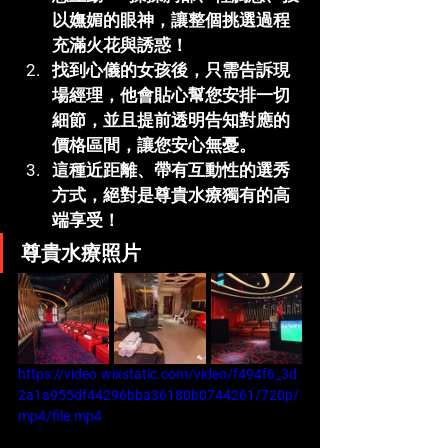
以嫵媚的眼神，讓整個挑選過程
充滿火花與誘惑！
找到心儀的女孩後，只需告訴現
場經理，他會貼心幫您安排一切
細節，並且提前透明告知對應的
價格區間，讓您安心無憂。
這種近距離、帶有互動性的選秀
方式，絕對是尊貴水療獨有的高
端享受！
尊貴水療照片
https://video.wixstatic.com/video/f494f6_3d
2a1a955df44296bba36180b0744261/720p/
mp4/file.mp4