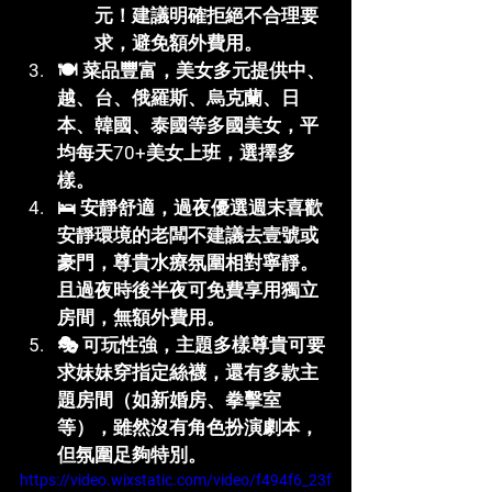
元！
建議明確拒絕不合理要
求，避免額外費用。
🍽️ 
菜品豐富，美女多元
提供中、
越、台、俄羅斯、烏克蘭、日
本、韓國、泰國等多國美女，平
均每天70+美女上班，選擇多
樣。
🛌 
安靜舒適，過夜優選
週末喜歡
安靜環境的老闆不建議去壹號或
豪門，尊貴水療氛圍相對寧靜。
且過夜時後半夜可免費享用獨立
房間，無額外費用。
🎭 
可玩性強，主題多樣
尊貴可要
求妹妹穿指定絲襪，還有多款主
題房間（如新婚房、拳擊室
等），雖然沒有角色扮演劇本，
但氛圍足夠特別。
https://video.wixstatic.com/video/f494f6_23f