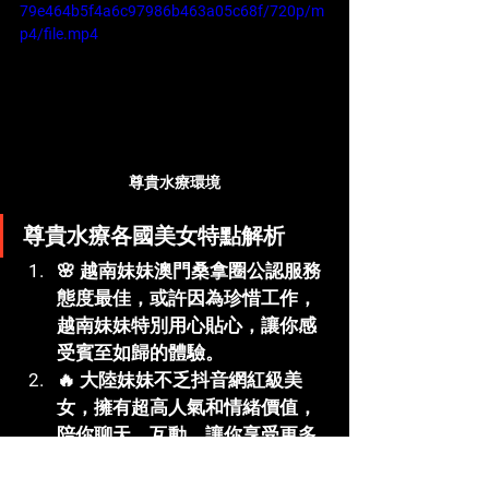
79e464b5f4a6c97986b463a05c68f/720p/m
p4/file.mp4
尊貴水療環境
尊貴水療各國美女特點解析
🌸 
越南妹妹
澳門桑拿圈公認服務
態度最佳，或許因為珍惜工作，
越南妹妹特別用心貼心，讓你感
受賓至如歸的體驗。
🔥 
大陸妹妹
不乏抖音網紅級美
女，擁有超高人氣和情緒價值，
陪你聊天、互動，讓你享受更多
精神層面的愉悅。
🌍 
歐美模特
每個中國男人心中都