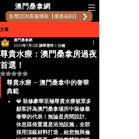
​澳門桑拿網
點擊諮詢客服獲取【優惠福利】
文章
澳門桑拿網
2025年7月2日
讀畢需時 3 分鐘
尊貴水療：澳門桑拿房過夜
首選！
評等為 NaN（最高為 5 顆星）。
尊貴水療 — 澳門桑拿中的奢華
典範
💎 
裝修豪華至極
尊貴水療被眾多
顧客評為澳門桑拿場所中裝修最
奢華的代表！無論是房間設計、
休息區佈置還是浴池設施，全部
採用頂級材料打造，給您無與倫