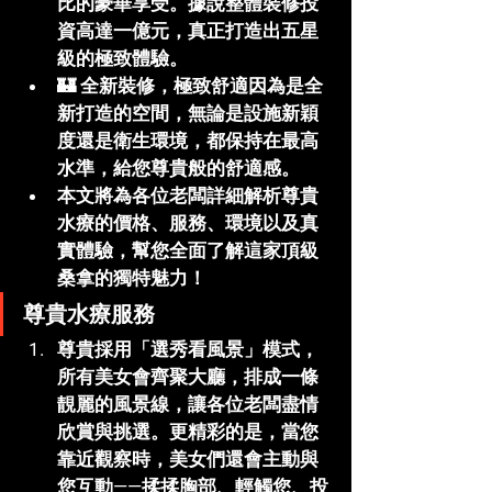
比的豪華享受。據說整體裝修投
資高達一億元，真正打造出五星
級的極致體驗。
🏰 
全新裝修，極致舒適
因為是全
新打造的空間，無論是設施新穎
度還是衛生環境，都保持在最高
水準，給您尊貴般的舒適感。
本文將為各位老闆詳細解析尊貴
水療的價格、服務、環境以及真
實體驗，幫您全面了解這家頂級
桑拿的獨特魅力！
尊貴水療服務
尊貴採用「選秀看風景」模式，
所有美女會齊聚大廳，排成一條
靚麗的風景線，讓各位老闆盡情
欣賞與挑選。更精彩的是，當您
靠近觀察時，美女們還會主動與
您互動——揉揉胸部、輕觸您、投