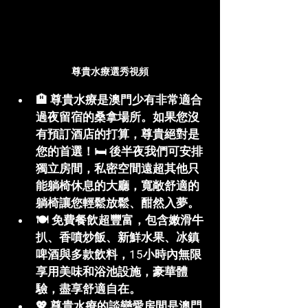
尊貴水療選秀視頻
🏨 
尊貴水療是澳門少有非常適合
過夜留宿的桑拿場所。
如果您沒
有預訂酒店的打算，尊貴絕對是
您的首選！🛏️ 後半夜我們可安排
獨立房間
，私密空間遠超其他只
能躺椅休息的大廳，寬敞舒適的
躺椅讓您輕鬆放鬆、酣然入夢。
🍽️ 
免費餐飲超豐富
，包含嫩滑牛
扒、香噴炒飯、新鮮水果、冰鎮
啤酒與多款飲料，15小時內無限
享用美味和浴池設施，豪華體
驗，盡享舒適自在。
💖 
尊貴水療的談戀愛房間是澳門