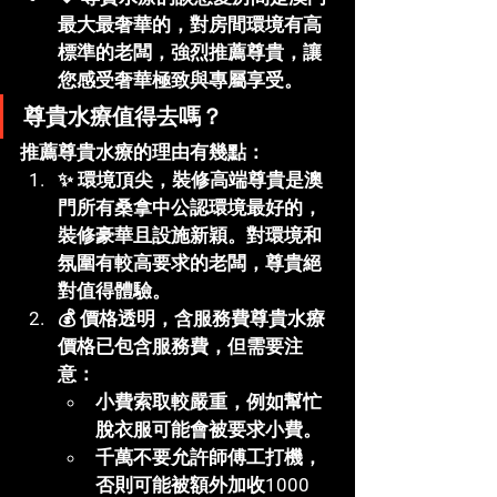
最大最奢華的，
對房間環境有高
標準的老闆，強烈推薦尊貴，讓
您感受奢華極致與專屬享受。
尊貴水療值得去嗎？
推薦尊貴水療的理由有幾點：
✨ 
環境頂尖，裝修高端
尊貴是澳
門所有桑拿中公認環境最好的，
裝修豪華且設施新穎。對環境和
氛圍有較高要求的老闆，尊貴絕
對值得體驗。
💰 
價格透明，含服務費
尊貴水療
價格已包含服務費，但需要注
意：
小費索取較嚴重，例如幫忙
脫衣服可能會被要求小費。
千萬不要允許師傅工打機，
否則可能被額外加收1000